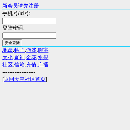
新会员请先注册
手机号/Id号:
登陆密码:
地盘
.
帖子
.
游戏
.
聊室
大小
.
肖神
.
金花
.
水果
社区
.
信箱
.
充值
.
广播
-------------------
[
返回天空社区首页
]