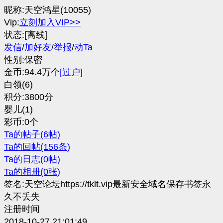
昵称:天空鸿星(10055)
Vip:
立刻加入VIP>>
状态:[离线]
发信
/
加好友
/
举报
/
动Ta
性别:保密
金币:94.4万个
[过户]
白领(6)
积分:3800分
婴儿(1)
彩币:0个
Ta的帖子(6帖)
Ta的回帖(156条)
Ta的日志(0帖)
Ta的相册(0张)
签名:天空论坛https://tklt.vip最新安全域名保存书签永
久不丢失
注册时间
2018-10-27 21:01:49