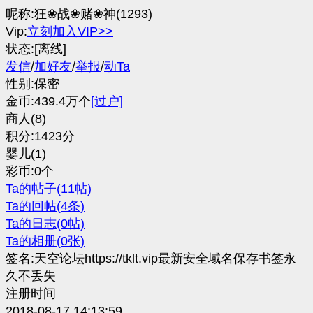
昵称:狂❀战❀赌❀神(1293)
Vip:
立刻加入VIP>>
状态:[离线]
发信
/
加好友
/
举报
/
动Ta
性别:保密
金币:439.4万个
[过户]
商人(8)
积分:1423分
婴儿(1)
彩币:0个
Ta的帖子(11帖)
Ta的回帖(4条)
Ta的日志(0帖)
Ta的相册(0张)
签名:天空论坛https://tklt.vip最新安全域名保存书签永
久不丢失
注册时间
2018-08-17 14:13:59